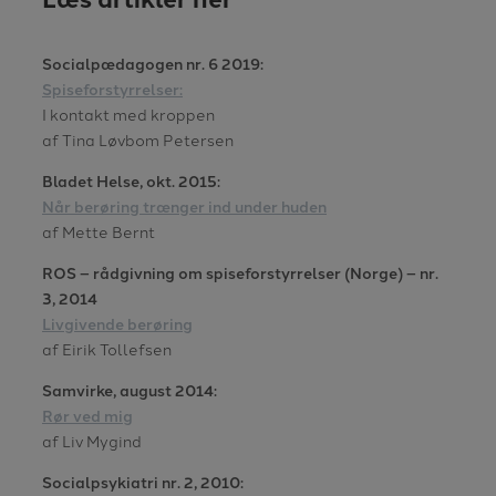
Socialpædagogen nr. 6 2019:
Spiseforstyrrelser:
I kontakt med kroppen
af Tina Løvbom Petersen
Bladet Helse, okt. 2015:
Når berøring trænger ind under huden
af Mette Bernt
ROS – rådgivning om spiseforstyrrelser (Norge) – nr.
3, 2014
Livgivende berøring
af Eirik Tollefsen
Samvirke, august 2014:
Rør ved mig
af Liv Mygind
Socialpsykiatri nr. 2, 2010: