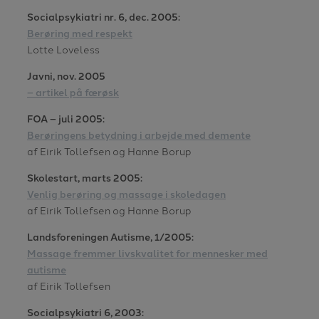
Socialpsykiatri nr. 6, dec. 2005:
Berøring med respekt
Lotte Loveless
Javni, nov. 2005
– artikel på færøsk
FOA – juli 2005:
Berøringens betydning i arbejde med demente
af Eirik Tollefsen og Hanne Borup
Skolestart, marts 2005:
Venlig berøring og massage i skoledagen
af Eirik Tollefsen og Hanne Borup
Landsforeningen Autisme, 1/2005:
Massage fremmer livskvalitet for mennesker med
autisme
af Eirik Tollefsen
Socialpsykiatri 6, 2003: