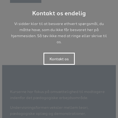
Kontakt os endelig
Vi sidder klar til at besvare ethvert spørgsmål, du
måtte have, som du ikke får besvaret her på
hjemmesiden. Så tøv ikke med at ringe eller skrive til
os.
Kontakt os
Kurserne har fokus på omsættelighed til modtagere
indenfor det pædagogiske arbejdsområde.
Undervisningsformen veksler mellem teori,
pædagogiske oplæg og demonstrationer,